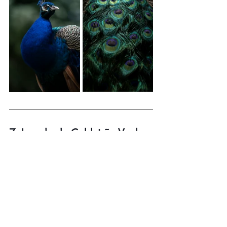
7. Levada do Caldeirão Verde
Les levadas, ces sentiers qui longent les 
canaux d’irrigation, font partie de 
l’identité de Madère.
Ce n’est pas forcément ce qu’il y a de 
plus photogénique au premier regard, 
mais en les suivant, on traverse des forêts 