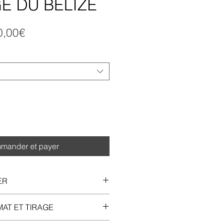
E DU BELIZE
Prix
0,00€
promotionnel
mander et payer
ER
00 % coton, tirage FineArt 
MAT ET TIRAGE
o Rag® 308g/㎡ avec une 