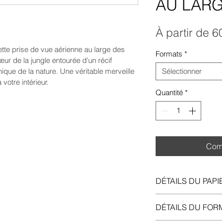
AU LARG
À partir de
6
ette prise de vue aérienne au large des 
Formats
*
ur de la jungle entourée d'un récif 
nique de la nature. Une véritable merveille 
Sélectionner
votre intérieur. 
Quantité
*
Com
DÉTAILS DU PAPI
Poster en papier 1
DÉTAILS DU FOR
Hahnemühle Phot